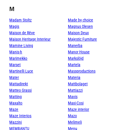
M
Madam Stoltz
Made by choice
Magis
Magnus Olesen
Maison de Rêve
Maison Deux
Maison Heritage Interieur
Majestic Furniture
Mamine Living
Manerba
Manis-h
Manor House
Marimekko
Markslöjd
Marset
Martela
Martinelli Luce
Massproductions
Mater
Materia
Mattadirekt
Mattbolaget
Matteo Grassi
Mattiazzi
Matting
Mavis
Maxalto
Maxi-Cosi
Maze
Maze interior
Maze Interios
Mazo
Mazzini
Melimeli
MEMBANTU
Menu