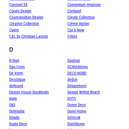
Concept 55
Conceptum Hypnose
Cooee Design
Cortland
Cosmopolitan Design
Create Collection
Creative Collection
Crème Atelier
Cuero
Cut It Now
CXL by Christian Lacroix
Cybex
D
D-Sign
Dagmar
Dan Form
DCWéditions
De Vorm
DECO NORD
Decotique
dedon
deNoord
Department
Design House Stockholm
Design Within Reach
Dixie
DIYTI
Dk3
Dome Deco
Domitalia
Dorel Home
Driade
Drömvik
Dusty Deco
Dutchbone