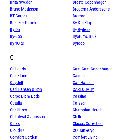
Brita Sweden
Broste Copenhagen
Bruno Mathsson
Bröderna Anderssons
BT Carpet
Burrow
Buster + Punch
By KlipKlap
By On
By Rydéns
By-Boo
Byarums Bruk
ByNORD
Byredo
C
Calligaris
Cam Cam Copenhagen
Cane Line
Cane-line
Capdell
Carl Hansen
Carl Hansen & Son
CARLOBABY
Carpe Diem Beds
Cassina
Catalia
Catsson
Challieres
Champion Nordic
Chhatwal & Jonsson
Chilli
Cinas
Classic Collection
Cloud47
CO Bankeryd
Comfort Garden
Comfort Living