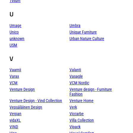
Tvilum
U
Umage
Umbra
Unico
Unique Furniture
unknown
Urban Nature Culture
USM
V
Vaarnii
Valanti
Varax
Vasagle
VCM
VCM Nordic
Venture Design
Venture design - Furniture
Fashion
Venture Design - Vind Collection
Venture Home
Vepsäläinen Design
Verk
Verpan
Viccarbe
vidaXL
Villa Collection
VIND
Vipack