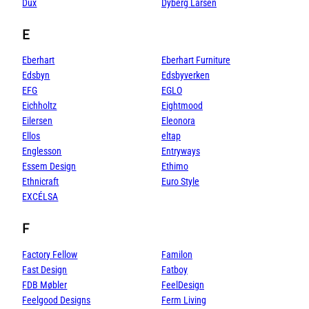
Dux
Dyberg Larsen
E
Eberhart
Eberhart Furniture
Edsbyn
Edsbyverken
EFG
EGLO
Eichholtz
Eightmood
Eilersen
Eleonora
Ellos
eltap
Englesson
Entryways
Essem Design
Ethimo
Ethnicraft
Euro Style
EXCÉLSA
F
Factory Fellow
Familon
Fast Design
Fatboy
FDB Møbler
FeelDesign
Feelgood Designs
Ferm Living