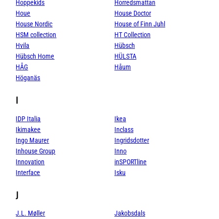
Hoppekids
Horredsmattan
Houe
House Doctor
House Nordic
House of Finn Juhl
HSM collection
HT Collection
Hvila
Hübsch
Hübsch Home
HÜLSTA
HÅG
Håum
Höganäs
I
IDP Italia
Ikea
Ikimakee
Inclass
Ingo Maurer
Ingridsdotter
Inhouse Group
Inno
Innovation
inSPORTline
Interface
Isku
J
J.L. Møller
Jakobsdals