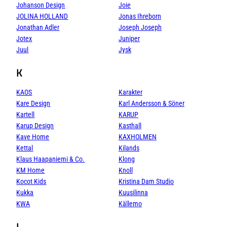
Johanson Design
Joie
JOLINA HOLLAND
Jonas Ihreborn
Jonathan Adler
Joseph Joseph
Jotex
Juniper
Juul
Jysk
K
KAOS
Karakter
Kare Design
Karl Andersson & Söner
Kartell
KARUP
Karup Design
Kasthall
Kave Home
KAXHOLMEN
Kettal
Kilands
Klaus Haapaniemi & Co.
Klong
KM Home
Knoll
Kocot Kids
Kristina Dam Studio
Kukka
Kuusilinna
KWA
Källemo
L