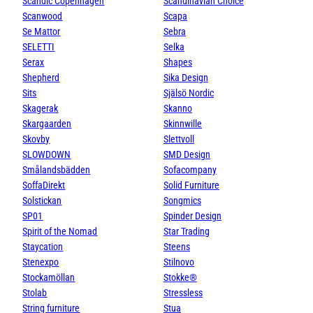
Scandic Copenhagen
Scandinavian Choice
Scanwood
Scapa
Se Mattor
Sebra
SELETTI
Selka
Serax
Shapes
Shepherd
Sika Design
Sits
Själsö Nordic
Skagerak
Skanno
Skargaarden
Skinnwille
Skovby
Slettvoll
SLOWDOWN
SMD Design
Smålandsbädden
Sofacompany
SoffaDirekt
Solid Furniture
Solstickan
Songmics
SP01
Spinder Design
Spirit of the Nomad
Star Trading
Staycation
Steens
Stenexpo
Stilnovo
Stockamöllan
Stokke®
Stolab
Stressless
String furniture
Stua