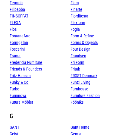
Fermob
Fiam
Filibabba
Finarte
FINSOFFAT
Fjordfiesta
FLEXA
Flexform
Flos
Fogia
FontanaArte
Form & Refine
Formgatan
Forms & Objects
Foscarini
Four Design
Frama
Frandsen
Fredericia Furniture
Fri Form
Friends & Founders
Fritab
Fritz Hansen
FROST Denmark
Funky & Co
Funzi Living
Furbo
Furnhouse
Furninova
Furniture Fashion
Futura Möbler
Fööniks
G
GANT
Gant Home
Gejst
Gemla