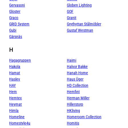
Gervasoni
Globen Lighting
Gloster
GOF
Graco
Granit
GRID System
Grythyttan Stålmöbler
Gubi
Gustaf Westman
Gärsnäs
H
Hagagruppen
Haimi
Hakola
Halvor Bakke
Hamat
Hanah Home
Haslev
Haus Üger
HAY
HD Collection
Hem
Hemfint
Hemtex
Herman Miller
Heymat
Hillerstorp
Himla
HKliving
Homeline
Homeroom Collection
Homestyle4u
Homitis