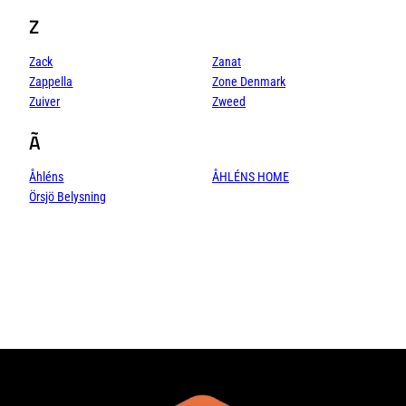
Z
Zack
Zanat
Zappella
Zone Denmark
Zuiver
Zweed
Ã
Åhléns
ÅHLÉNS HOME
Örsjö Belysning