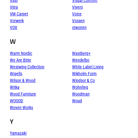
Vipp
Visual Comfort
Vitra
Vivero
VM Carpet
Voice
Vorwerk
Vossen
VOX
vtwonen
W
Warm Nordic
Wastberg+
We Are Bitte
Wendelbo
Westwing Collection
White Label Living
Wigells
Wikholm Form
Wilson & Wood
Windsor & Co
Witka
Wohnling
Wood Furniture
Woodman
WOOOD
Woud
Woven Works
Y
Yamazaki