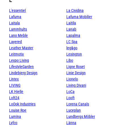
L'essentiel
La Cividina
Lafuma
Lafuma Mobilier
Laitala
Laitila
Lammhults
Lanab
Lano Meble
Lapalma
Layered
LC Spa
Leather Master
leg&go
Leitmotiv
Lexington
Lexpo Living
Libo
LifestyleGarden
Ligne Roset
Lindebjerg Design
Linie Design
Lintex
Lionelo
LIVING
Living Divani
LK Hjelle
LoCa
Loft24
Looft
LoOok Industries
Lorena Canals
Louise Roe
Luceplan
Lumina
Lundbergs Möbler
Lyfco
Länna