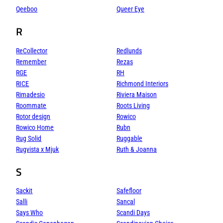
Qeeboo
Queer Eye
R
ReCollector
Redlunds
Remember
Rezas
RGE
RH
RICE
Richmond Interiors
Rimadesio
Riviera Maison
Roommate
Roots Living
Rotor design
Rowico
Rowico Home
Rubn
Rug Solid
Ruggable
Rugvista x Mjuk
Ruth & Joanna
S
Sackit
Safefloor
Salli
Sancal
Says Who
Scandi Days