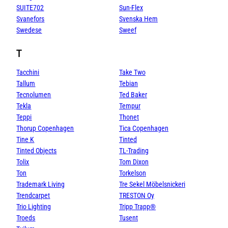
SUITE702
Sun-Flex
Svanefors
Svenska Hem
Swedese
Sweef
T
Tacchini
Take Two
Tallum
Tebian
Tecnolumen
Ted Baker
Tekla
Tempur
Teppi
Thonet
Thorup Copenhagen
Tica Copenhagen
Tine K
Tinted
Tinted Objects
TL-Trading
Tolix
Tom Dixon
Ton
Torkelson
Trademark Living
Tre Sekel Möbelsnickeri
Trendcarpet
TRESTON Oy
Trio Lighting
Tripp Trapp®
Troeds
Tusent