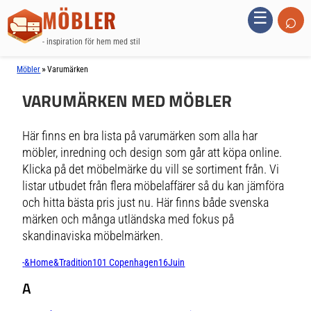
MÖBLER
⌕
☰
- inspiration för hem med stil
»
Möbler
Varumärken
VARUMÄRKEN MED MÖBLER
Här finns en bra lista på varumärken som alla har
möbler, inredning och design som går att köpa online.
Klicka på det möbelmärke du vill se sortiment från. Vi
listar utbudet från flera möbelaffärer så du kan jämföra
och hitta bästa pris just nu. Här finns både svenska
märken och många utländska med fokus på
skandinaviska möbelmärken.
-
&Home
&Tradition
101 Copenhagen
16Juin
A