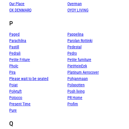
Our Place
Overman
OX DENMARQ
OYOY LIVING
P
Paged
Pappelina
Parachilna
Parolan Rottinki
Pastill
Pedestal
Pedrali
Pedro
Petite Friture
Petite furniture
Pholc
PietHeinEek
Pira
Platinum Aerocover
Please wait to be seated
Pohjanmaan
Poiat
Polspotten
Polytuft
Posh living
Potocco
PR Home
Present Time
Profim
Pure
Q