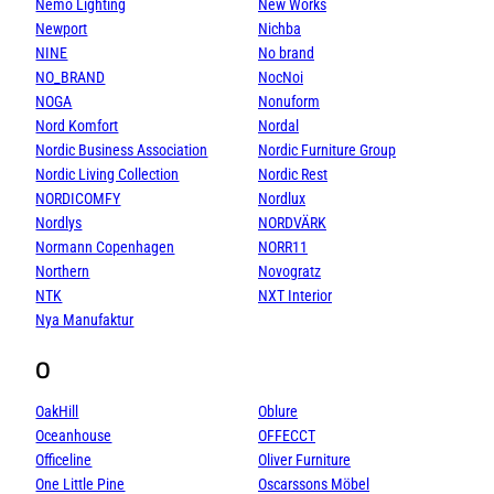
Nemo Lighting
New Works
Newport
Nichba
NINE
No brand
NO_BRAND
NocNoi
NOGA
Nonuform
Nord Komfort
Nordal
Nordic Business Association
Nordic Furniture Group
Nordic Living Collection
Nordic Rest
NORDICOMFY
Nordlux
Nordlys
NORDVÄRK
Normann Copenhagen
NORR11
Northern
Novogratz
NTK
NXT Interior
Nya Manufaktur
O
OakHill
Oblure
Oceanhouse
OFFECCT
Officeline
Oliver Furniture
One Little Pine
Oscarssons Möbel