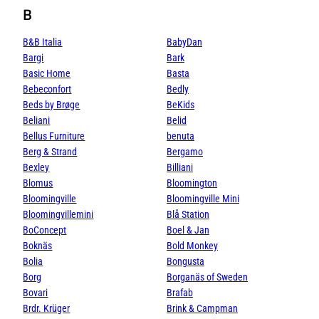
B
B&B Italia
BabyDan
Bargi
Bark
Basic Home
Basta
Bebeconfort
Bedly
Beds by Brøge
BeKids
Beliani
Belid
Bellus Furniture
benuta
Berg & Strand
Bergamo
Bexley
Billiani
Blomus
Bloomington
Bloomingville
Bloomingville Mini
Bloomingvillemini
Blå Station
BoConcept
Boel & Jan
Boknäs
Bold Monkey
Bolia
Bongusta
Borg
Borganäs of Sweden
Bovari
Brafab
Brdr. Krüger
Brink & Campman