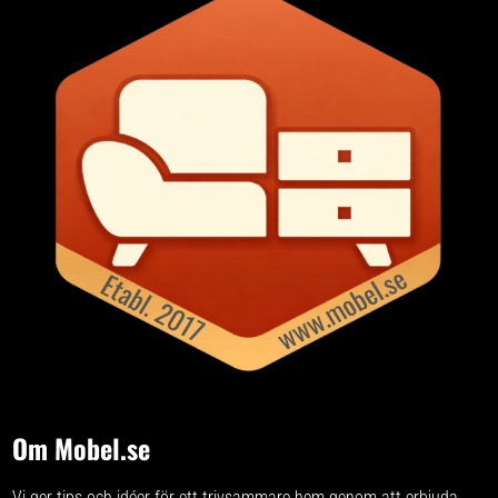
Om Mobel.se
Vi ger tips och idéer för ett trivsammare hem genom att erbjuda