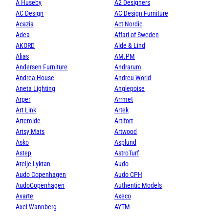
A Huseby
A2 Designers
AC Design
AC Design Furniture
Acazia
Act Nordic
Adea
Affari of Sweden
AKORD
Alde & Lind
Alias
AM.PM
Andersen Furniture
Andrarum
Andrea House
Andreu World
Aneta Lighting
Anglepoise
Arper
Arrmet
Art Link
Artek
Artemide
Artifort
Artsy Mats
Artwood
Asko
Asplund
Astep
AstroTurf
Atelje Lyktan
Audo
Audo Copenhagen
Audo CPH
AudoCopenhagen
Authentic Models
Avarte
Axeco
Axel Wannberg
AYTM