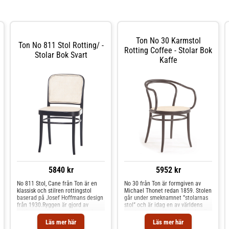
Ton No 30 Karmstol
Ton No 811 Stol Rotting/ -
Rotting Coffee - Stolar Bok
Stolar Bok Svart
Kaffe
5840 kr
5952 kr
No 811 Stol, Cane från Ton är en
No 30 från Ton är formgiven av
klassisk och stilren rottingstol
Michael Thonet redan 1859. Stolen
baserad på Josef Hoffmans design
går under smeknamnet ”stolarnas
från 1930.Ryggen är gjord av
stol” och är idag en av världens
rotting som är ett naturligt och
mest omtyckta klassiker. Stolen är
stark material. Stommen är gjord
tidlös med mångsidig användning;
Läs mer här
Läs mer här
av vackert böjträ i bok som sedan
den passar lika bra till matbordet,