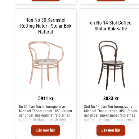
skrivbordet och som
Formgivning av Michael Thonet.-
avlastningsstol i hallen. Med sitt
Rotting sits. Shoppa Stolar och mer
fantastiska formspråk och lätta
Stolar & Pallar hos Royal Design.
vikt är den väl värd sitt smeknamn.
Ton No 30 Karmstol
Shoppa Stolar och mer Stolar &
Ton No 14 Stol Coffee -
Pallar hos Royal Design.
Rotting Natur - Stolar Bok
Stolar Bok Kaffe
Natural
5911 kr
3833 kr
No 30 från Ton är formgiven av
Stol No 14 från Ton formgavs av
Michael Thonet redan 1859. Stolen
Michael Thonet redan 1859. Stolen
går under smeknamnet ”stolarnas
går under smeknamnet ”stolarnas
stol” och är idag en av världens
stol” och är idag en av världens
mest omtyckta klassiker. Stolen är
mest omtyckta klassiker. No 14 har
tidlös med mångsidig användning;
tillverkats i otaliga exemplar och
Läs mer här
Läs mer här
den passar lika bra till matbordet,
har sedan den ritades hittat sin
skrivbordet och som
plats i lika många hem och miljöer