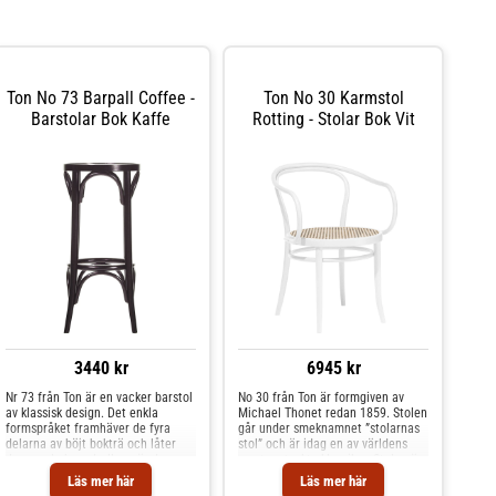
Ton No 73 Barpall Coffee -
Ton No 30 Karmstol
Barstolar Bok Kaffe
Rotting - Stolar Bok Vit
3440 kr
6945 kr
Nr 73 från Ton är en vacker barstol
No 30 från Ton är formgiven av
av klassisk design. Det enkla
Michael Thonet redan 1859. Stolen
formspråket framhäver de fyra
går under smeknamnet ”stolarnas
delarna av böjt bokträ och låter
stol” och är idag en av världens
dem spela huvudrollen när de
mest omtyckta klassiker. Stolen är
skapar ett samband mellan benen
tidlös med mångsidig användning;
Läs mer här
Läs mer här
och sitsen. Finns i flera färger.
den passar lika bra till matbordet,