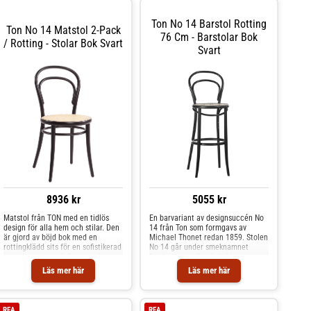
Stolar & Pallar hos Royal Design.
fantastiska formspråk och lätta
fuktig trasa men låt gärna
vikt är den väl värd sitt smeknamn.
skummet sitta kvar en stund på
Ton No 14 Barstol Rotting
Shoppa Stolar och mer Stolar &
baksidan så att det kan tränga in i
Ton No 14 Matstol 2-Pack
Pallar hos Royal Design.
rottingen och göra den mjuk och
76 Cm - Barstolar Bok
/ Rotting - Stolar Bok Svart
följsam. Shoppa Barstolar och mer
Svart
Stolar & Pallar hos Royal Design.
8936 kr
5055 kr
Matstol från TON med en tidlös
En barvariant av designsuccén No
design för alla hem och stilar. Den
14 från Ton som formgavs av
är gjord av böjd bok med en
Michael Thonet redan 1859. Stolen
rottingklädd sits för en sofistikerad
No 14 går under smeknamnet
och elegant touch.Formgivning av
”stolarnas stol” och är idag en av
Michael Thonet.Om matstolen från
världens mest omtyckta klassiker.
Läs mer här
Läs mer här
TON- Säljs i 2-pack.- Finns i flera
No 14 har tillverkats i otaliga
varianter.- Formgivning av Michael
exemplar och har sedan den
Thonet.- Rotting sits. Shoppa Stolar
ritades hittat sin plats i lika många
och mer Stolar & Pallar hos Royal
hem och miljöer världen över. Med
REA
REA