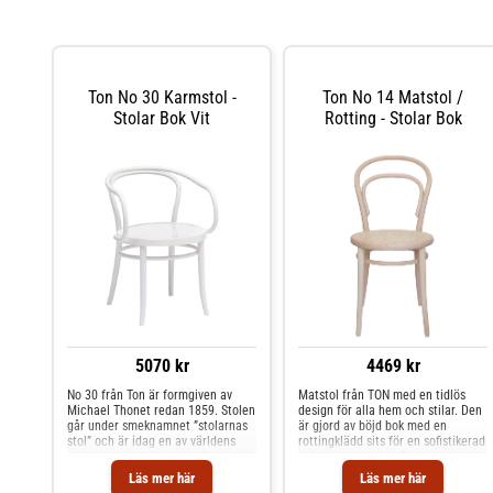
Ton No 30 Karmstol -
Ton No 14 Matstol /
Stolar Bok Vit
Rotting - Stolar Bok
5070 kr
4469 kr
No 30 från Ton är formgiven av
Matstol från TON med en tidlös
Michael Thonet redan 1859. Stolen
design för alla hem och stilar. Den
går under smeknamnet ”stolarnas
är gjord av böjd bok med en
stol” och är idag en av världens
rottingklädd sits för en sofistikerad
mest omtyckta klassiker. Stolen är
och elegant touch.Formgivning av
tidlös med mångsidig användning;
Michael Thonet.Om matstolen från
Läs mer här
Läs mer här
den passar lika bra till matbordet,
TON- Finns i flera varianter.-