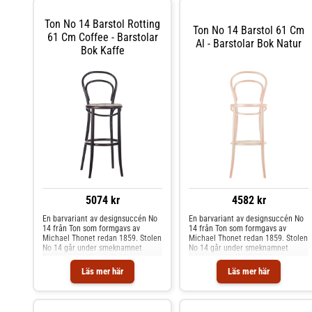
fantastiska formspråk och lätta
Stolar & Pallar hos Royal Design.
vikt är den väl värd sitt smeknamn.
Ton No 14 Barstol Rotting
Shoppa Stolar och mer Stolar &
Ton No 14 Barstol 61 Cm
Pallar hos Royal Design.
61 Cm Coffee - Barstolar
Al - Barstolar Bok Natur
Bok Kaffe
5074 kr
4582 kr
En barvariant av designsuccén No
En barvariant av designsuccén No
14 från Ton som formgavs av
14 från Ton som formgavs av
Michael Thonet redan 1859. Stolen
Michael Thonet redan 1859. Stolen
No 14 går under smeknamnet
No 14 går under smeknamnet
”stolarnas stol” och är idag en av
”stolarnas stol” och är idag en av
världens mest omtyckta klassiker.
världens mest omtyckta klassiker.
Läs mer här
Läs mer här
No 14 har tillverkats i otaliga
No 14 har tillverkats i otaliga
exemplar och har sedan den
exemplar och har sedan den
ritades hittat sin plats i lika många
ritades hittat sin plats i lika många
hem och miljöer världen över. Med
hem och miljöer världen över. Med