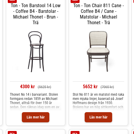
baksidan så att det kan tränga in i
matbordet, skrivbordet eller hallen.
Ton - Ton Barstool 14 Low
Ton - Ton Chair 811 Cane -
rottingen och göra den mjuk och
följsam. Shoppa Barstolar och mer
- Coffee B4 - Barstolar -
Coffee B4 / Cane -
Stolar & Pallar hos Royal Design.
Michael Thonet - Brun -
Matstolar - Michael
Trä
Thonet - Trä
4300 kr
5652 kr
(5625 kr)
(7065 kr)
Thonet No 14 i barvariant. Stolen
Stol No 811 är en matstol med raka
formgavs redan 1859 av Michael
men mjuka linjer, baserad på Josef
Thonet, alltså för över 150 år
Hoffmans design från 1930.
sedan. Den räknas idag som en av
Stolens har en hög sittkomfort och
de verkliga klassikerna inom
adderar ett stilistiskt uttryck till
möbelindustrin och har sålts i över
ditt hem. Stolen är tillverkad i
Läs mer här
Läs mer här
80 miljoner exemplar världen
lackerad bok med en sits i oblekt
över. Stolen är tillverkad i lackerad
rotting. Den oblekta rottingen är
bok och finns i flera olika
betydligt tåligare och motstår
utföranden.
slitage betydligt bättre än blekt