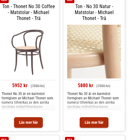
betydligt bättre än blekt rotting.
baksidan så att det kan tränga in i
Ton - Thonet No 30 Coffee
Ton - No 30 Natur -
Vissa färgschatteringar kan
rottingen och göra den mjuk och
förekomma.
följsam. Shoppa Barstolar och mer
- Matstolar - Michael
Matstolar - Michael
Stolar & Pallar hos Royal Design.
Thonet - Trä
Thonet - Trä
5952 kr
5880 kr
(7350 kr)
(7350 kr)
Thonet No 30 är en karmstol
Thonet No 30 är en karmstol
formgiven av Michael Thonet som
formgiven av Michael Thonet som
numera tillverkas av den anrika
numera tillverkas av den anrika
tjeckiska möbeltillverkaren
tjeckiska möbeltillverkaren
TON. Stolen är tillverkad i lackerad
TON. Stolen är tillverkad i lackerad
bok med en sits i oblekt rotting.
bok med en sits i oblekt rotting.
Den oblekta rottingen är betydligt
Den oblekta rottingen är betydligt
Läs mer här
Läs mer här
tåligare och motstår slitage
tåligare och motstår slitage
betydligt bättre än blekt rotting.
betydligt bättre än blekt rotting.
Vissa färgschatteringar kan
Vissa färgschatteringar kan
förekomma.
förekomma.