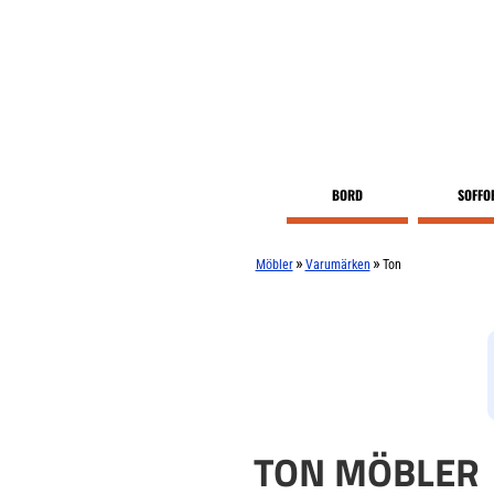
BORD
SOFFO
»
»
Möbler
Varumärken
Ton
TON MÖBLER