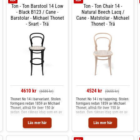
REA
REA
rotting. Vissa färgschatteringar
Ton - Ton Barstool 14 Low
Ton - Ton Chair 14 -
kan förekomma.
- Black B123 / Cane -
Natural Beech Lacq /
Barstolar - Michael Thonet
Cane - Matstolar - Michael
- Svart - Trä
Thonet - Trä
4610 kr
4524 kr
(6585 kr)
(5655 kr)
Thonet No 14 i barvariant. Stolen
Thonet No 14 i ny tappning. Stolen
formgavs redan 1859 av Michael
formgavs redan 1859 av Michael
Thonet, alltså för över 150 år
Thonet, alltså för över 150 år
sedan. Den räknas idag som en av
sedan. Den räknas idag som en av
de verkliga klassikerna inom
de verkliga klassikerna inom
möbelindustrin och har sålts i över
möbelindustrin och har sålts i över
Läs mer här
Läs mer här
80 miljoner exemplar världen
80 miljoner exemplar världen över.
över. Barstolen är tillverkad i
Stolen är tillverkad i lackerad bok
lackerad bok med en sits i oblekt
med en sits i oblekt rotting. Den
rotting. Den oblekta rottingen är
oblekta rottingen är betydligt