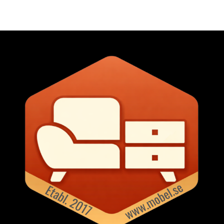
underhållningshub genom att helt
konfigureras om för ändrade krav.
enkelt rulla din TV till
Modulerna kan anpassas
mittpunkten. Moon Rollin' är
ytterligare genom att lägga till
designad med högkvalitativt,
dörrar, lådor och en mängd
robust stål och ger både stabilitet
inredningar för att enkelt
och hållbarhet utan att offra
organisera.Observera att alla
stilen. Detta genomtänkta stativ
möbler med lådor från USM har
levereras med hjul, ett VESA-kit
säkrats för att minimera risken för
och en monteringssats för en
skador under transport. Samtliga
enkel installation, vilket
lådor är därför låsta och går
säkerställer att det uppfyller de
enkelt att låsa upp genom att
praktiska behoven i det moderna
vrida med exempelvis en
livet samtidigt som det bibehåller
skruvmejsel på själva knoppen på
en estetiskt tilltalande
lådorna. Var dock försiktig så att
närvaro.Om TV-stativet från
du inte repar möbeln.Saknar du en
Pedestal- Smidig mobilitet med
särskild modell eller färg från
inbyggda hjul.- Elegant design
USM? Vi erbjuder hela
med lekfulla kurvor.- Slitstark
varumärkets sortiment och hjälper
stålkonstruktion för långvarig
dig gärna att beställa hem just
stabilitet.- Inkluderar VESA-kit och
den produkt du söker.
monteringssats. Shoppa Tv-bänkar
& mediabänkar och mer
Förvaringsmöbler hos Royal
Design.