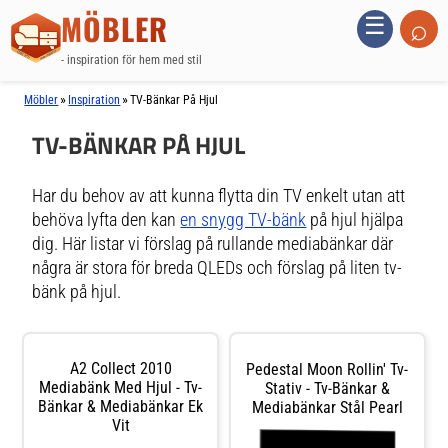
MÖBLER
⌕
☰
- inspiration för hem med stil
»
»
Möbler
Inspiration
TV-Bänkar På Hjul
TV-BÄNKAR PÅ HJUL
Har du behov av att kunna flytta din TV enkelt utan att
behöva lyfta den kan
en snygg TV-bänk
på hjul hjälpa
dig. Här listar vi förslag på rullande mediabänkar där
några är stora för breda QLEDs och förslag på liten tv-
bänk på hjul.
A2 Collect 2010
Pedestal Moon Rollin' Tv-
Mediabänk Med Hjul - Tv-
Stativ - Tv-Bänkar &
Bänkar & Mediabänkar Ek
Mediabänkar Stål Pearl
Vit