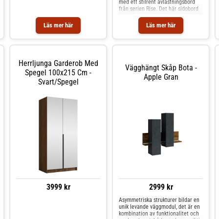
med ett stilrent avlastningsbord
från serien Rise. Det här sidobord
har två smarta hyllplan i teak-look
och ett svart underrede i stål. Den
Läs mer här
Läs mer här
jordnära och tidlösa
helhetsdesignen erbjuder
Herrljunga Garderob Med
Vägghängt Skåp Bota -
Spegel 100x215 Cm -
Apple Gran
Svart/Spegel
3999 kr
2999 kr
Asymmetriska strukturer bildar en
unik levande väggmodul, det är en
kombination av funktionalitet och