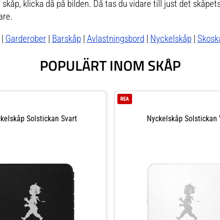
 skåp, klicka då på bilden. Då tas du vidare till just det skåpe
are.
|
Garderober
|
Barskåp
|
Avlastningsbord
|
Nyckelskåp
|
Skosk
POPULÄRT INOM SKÅP
REA
kelskåp Solstickan Svart
Nyckelskåp Solstickan 