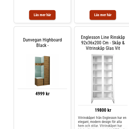
PVC och laminatskiva, vilket ger
den en hållbar och snygg design.
Med sin rektangulära form och
tidlösa stil passar den perfekt in i
Läs mer här
Läs mer här
alla typer av inredningar. Skapa en
elegant och
Englesson Line Rinskåp
Dunvegan Highboard
92x36x200 Cm - Skåp &
Black -
Vitrinskåp Glas Vit
4999 kr
19800 kr
Vitrinskåpet från Englesson har en
elegant, modern design för alla
hem och stilar. Vitrinskåpet har