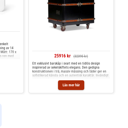
enkelt
ing av 14
 Mått: 170 x
25916 kr
as ren med
(32395 kr)
Ett exklusivt barskåp i svart med en tidlös design
inspirerad av sekelskiftets elegans. Den gedigna
konstruktionen i trä, massiv mässing och läder ger en
sofistikerad känsla och en autentisk karaktär. Invändigt
erbjuder skåpet generös förvaring med två lådor,
flaskställ i både horisontellt och vertikalt läge samt
Läs mer här
flera smarta fack. Utrustat med hjul blir det enkelt att
flytta och placera efter behov.