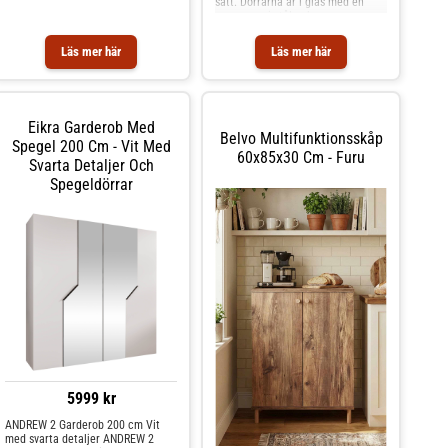
sätt. Dörrarna är i glas med en
snygg ram i stål och
mässingknoppar. Mått; bredd 85,
djup 40, höjd 85 cm. Montera själv.
Läs mer här
Läs mer här
Eikra Garderob Med
Belvo Multifunktionsskåp
Spegel 200 Cm - Vit Med
60x85x30 Cm - Furu
Svarta Detaljer Och
Spegeldörrar
5999 kr
ANDREW 2 Garderob 200 cm Vit
med svarta detaljer ANDREW 2