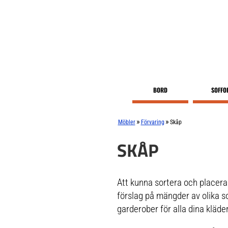
BORD
SOFFO
»
»
Möbler
Förvaring
Skåp
SKÅP
Att kunna sortera och placera 
förslag på mängder av olika sort
garderober för alla dina kläder