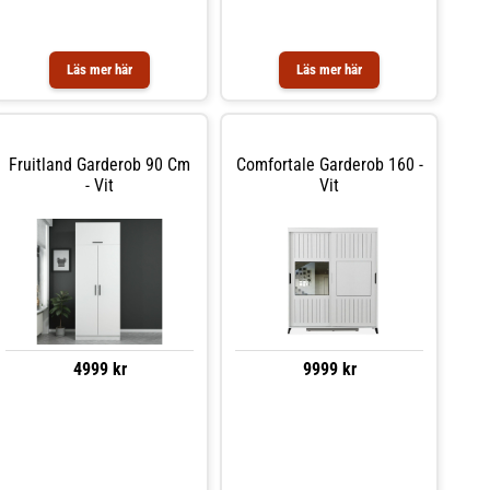
Läs mer här
Läs mer här
Fruitland Garderob 90 Cm
Comfortale Garderob 160 -
- Vit
Vit
4999 kr
9999 kr