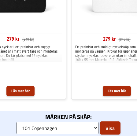
279 kr
279 kr
(349 kr)
(349 kr)
a nycklar i ett praktiskt och snyggt
Ett praktiskt och smidigt nyckelskåp som 
åpet är i matt svart färg och monteras
monteras på väggen. Krokar för upphängn
en. Du får plats med 14 nycklar.
stycken nycklar. Levereras utan innehåll.
 innehåll.
160 x 55 mm Material: Plåt Skötsel: Tork
fuktig trasa Färg: Vitt - Matt
Läs mer här
Läs mer här
MÄRKEN PÅ SKÅP: