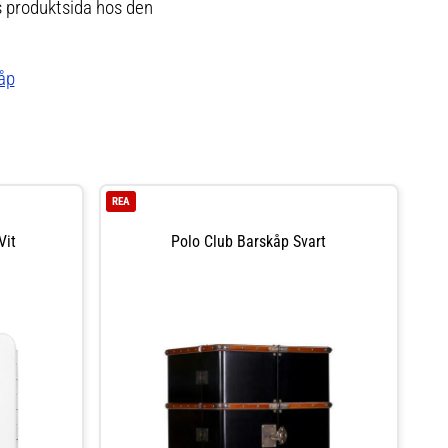
ts produktsida hos den
åp
REA
Vit
Polo Club Barskåp Svart