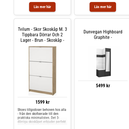
Läs mer här
Läs mer här
Tvilum - Skor Skoskåp M. 3
Dunvegan Highboard
Tippbara Dörrar Och 2
Graphite -
Lager - Brun - Skoskåp -
5499 kr
1599 kr
Shoes tillgodoser behoven hos alla
- från den skofixerade till den
praktiska minimalisten. Det 3-
dörriga skoskåpet erbjuder perfekt
förvaring eftersom enheten