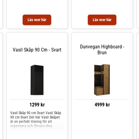
Läs mer här
Läs mer här
Dunvegan Highboard -
Vasil Skåp 90 Cm - Svart
Brun
1299 kr
4999 kr
Vasil Skåp 90 cm Svart Vasil Skåp
90 cm Svart Det här Vasil Skåpet
är en perfekt lösning för att
organisera och förvara dina
ägodelar. Med sin rektangulära
form och svarta färg ger det en
modern och stilren touch till ditt