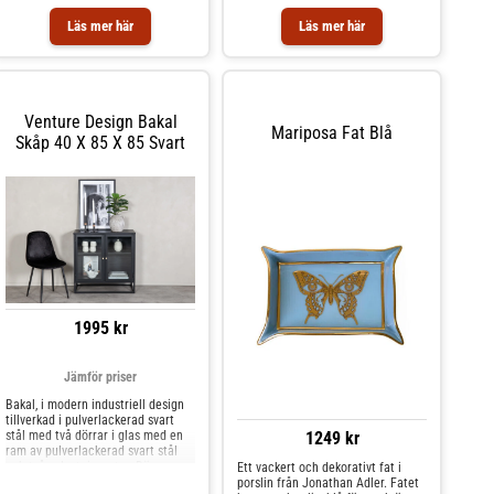
Läs mer här
Läs mer här
Venture Design Bakal
Mariposa Fat Blå
Skåp 40 X 85 X 85 Svart
1995 kr
Jämför priser
Bakal, i modern industriell design
tillverkad i pulverlackerad svart
stål med två dörrar i glas med en
1249 kr
ram av pulverlackerad svart stål
och två avlastningsytor. Dörrarna
Ett vackert och dekorativt fat i
har mässingfärgade knoppar. Hela
porslin från Jonathan Adler. Fatet