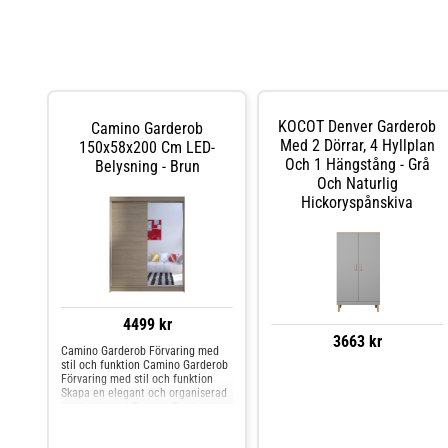
omonterad.- Maximal belastning per hyllplan är 10
kg.Skötselråd för skåpet- Rengör med en fuktig trasa.-
Rengör glaset med glasrengöringsmedel. Shoppa Skåp
& vitrinskåp och mer Förvaringsmöbler hos Royal
Design.
KOCOT Denver Garderob
Camino Garderob
Med 2 Dörrar, 4 Hyllplan
150x58x200 Cm LED-
Och 1 Hängstång - Grå
Belysning - Brun
Och Naturlig
Hickoryspånskiva
4499 kr
3663 kr
Camino Garderob Förvaring med
stil och funktion Camino Garderob
Förvaring med stil och funktion
Skapa en elegant och organiserad
garderob med Camino Garderob
150x58x200 cm LED-belysning.
Denna garderob är tillverkad av