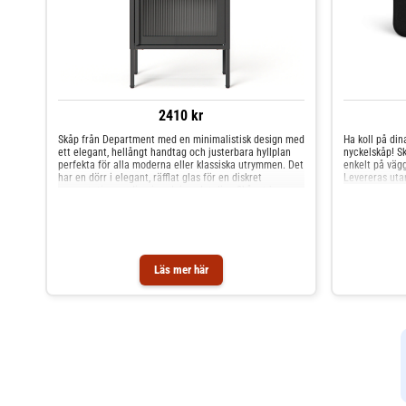
2410 kr
Skåp från Department med en minimalistisk design med
Ha koll på din
ett elegant, hellångt handtag och justerbara hyllplan
nyckelskåp! Sk
perfekta för alla moderna eller klassiska utrymmen. Det
enkelt på vägg
har en dörr i elegant, räfflat glas för en diskret
Levereras utan
presentation av dina inredningsdetaljer. Skåpet har
högkvalitativa material för optimal livslängd. Välj
mellan att montera dörren med öppning åt höger eller
vänster för att passa din inredning.Om skåpet från
Department- Dörren är vändbar och kan monteras med
öppning åt höger eller vänster för att passa din
inredning.- Förhöj din interiör med den raffinerade
Läs mer här
skönheten hos det runda räfflade glaset, som ger en
subtil presentation av dina inredningsdetaljer.- Skåpet
har ett elegant handtag i full längd och justerbara
hyllor som passar perfekt i alla moderna eller klassiska
miljöer.- Med justerbara hyllor kan skåpet enkelt
anpassas för att passa många av dina föremål, för ett
perfekt organiserat och elegant utrymme.- Tillverkad av
högkvalitativa material, vilket garanterar hållbarhet och
långvarig tillfredsställelse.- Finns i flera varianter.- Gjort
av glas och metall.- Denna produkt levereras