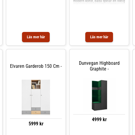
modern konst, båda spelar en viktig
roll i moderna interiörer. BOTA-
kollektionen finns i fem
färgalternativ. Asymmetriska
strukturer bildar en unik levande
väggmodul, det är en kombination
av funktionalitet och modern konst,
båda spelar en viktig roll i moderna
interiörer. BOTA-kollektionen finns
Läs mer här
Läs mer här
Dunvegan Highboard
Elvaren Garderob 150 Cm -
Graphite -
4999 kr
5999 kr